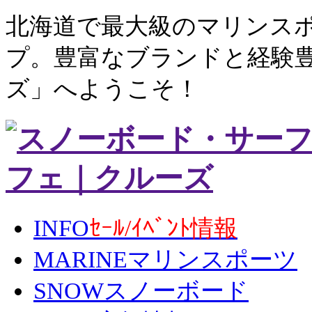
北海道で最大級のマリンス
プ。豊富なブランドと経験
ズ」へようこそ！
INFO
ｾｰﾙ/ｲﾍﾞﾝﾄ情報
MARINE
マリンスポーツ
SNOW
スノーボード