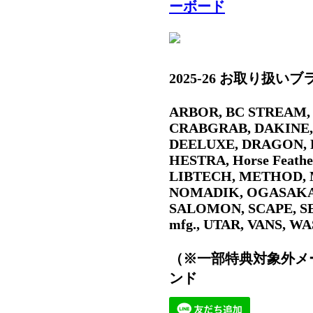
2025-26 お取り扱い
ARBOR,
BC STREAM
CRABGRAB, DAKINE
DEELUXE, DRAGON, 
HESTRA,
Horse Feathe
LIBTECH, METHOD,
NOMADIK, OGASAKA, 
SALOMON, SCAPE,
S
mfg.
, UTAR, VANS, WA
（※一部特典対象外メー
ンド